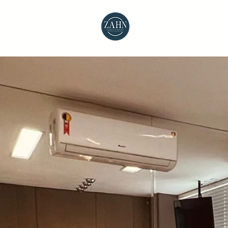
Home
Sobre
Co
C
OD