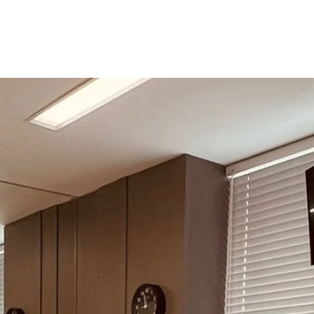
nsultórios
Como Funciona
FAQ
Mais
OWORKI
ONTOLÓG
PREMIU