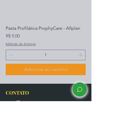
Pasta Profilática ProphyCare - Allplan
Preço
R$ 9,00
Método de Entrega
Adicionar ao carrinho
CONTATO
(91) 99265-5535
contato@dentalzahn.com.br