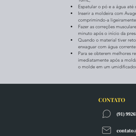
Espatular o pó e a água at
Inserir a moldeira com Avag
comprimindo-a ligeiramente
Fazer as correções musculare
minuto após o início da pres
Quando o material tiver ret
enxaguar com água corrente
Para se obterem melhores re
imediatamente após a molda
o molde em um umidificador
CONTATO
(91) 992
contato