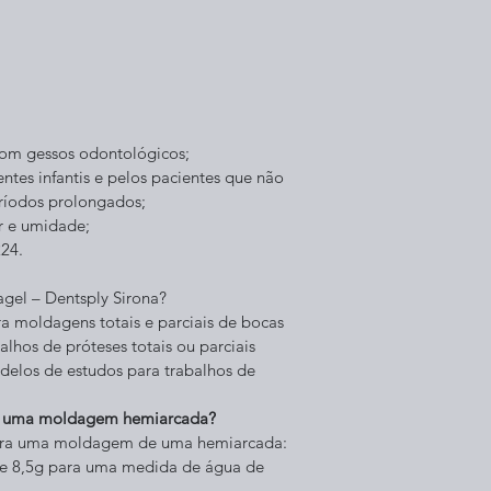
com gessos odontológicos;
ntes infantis e pelos pacientes que não 
ríodos prolongados;
r e umidade;
24.
gel – Dentsply Sirona? 
a moldagens totais e parciais de bocas 
lhos de próteses totais ou parciais 
delos de estudos para trabalhos de 
zer uma moldagem hemiarcada?
para uma moldagem de uma hemiarcada:
de 8,5g para uma medida de água de 