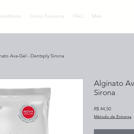
nsultórios
Como Funciona
FAQ
Mais
nato Ava-Gel - Dentsply Sirona
Alginato Av
Sirona
Preço
R$ 44,50
Método de Entrega