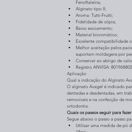
Fenoftaleína;
Alginato tipo II;
Aroma: Tutti-Frutti;
Fidelidade de cópia;
Baixo escoamento;
Material bicromático;
Excelente compatibilidade 
Melhor aceitação pelos pacie
suportam moldagens por pe
Conservar ao abrigo de calo
Registro ANVISA: 801968802
Aplicação
Qual a indicação do Alginato Ava
O alginato Avagel é indicado par
dentadas e desdentadas, em traba
removíveis e na confecção de mo
ortodontia.
Quais os passos seguir para fa
Segue abaixo o passo a passo 
Utilizar uma medida de pó 
18mL;