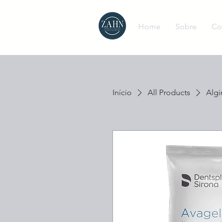
Home
Sobre
Co
Início
All Products
Algi