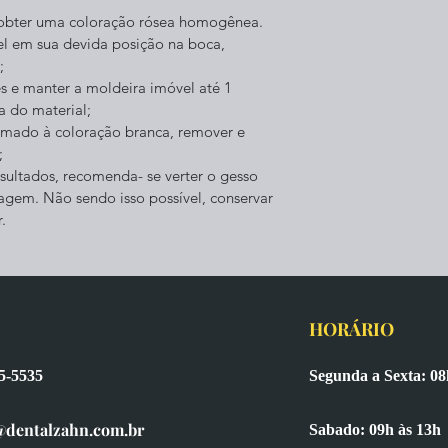
é obter uma coloração rósea homogênea.
el em sua devida posição na boca, 
;
s e manter a moldeira imóvel até 1 
a do material;
omado à coloração branca, remover e 
;
sultados, recomenda- se verter o gesso 
gem. Não sendo isso possível, conservar 
.
HORÁRIO
65-5535
Segunda a Sexta: 08
@dentalzahn.com.br
Sabado: 09h às 13h