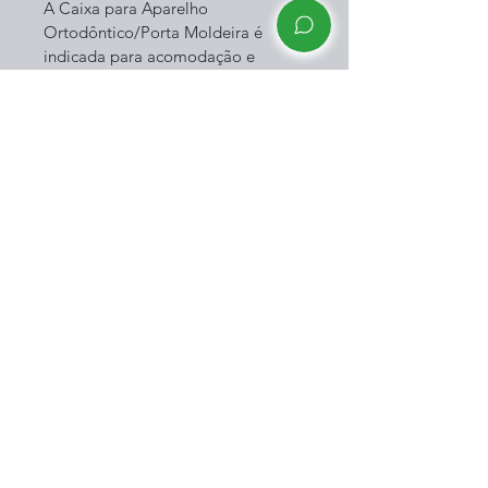
A Caixa para Aparelho 
Ortodôntico/Porta Moldeira é 
indicada para acomodação e 
transporte de aparelho ortodôntico 
móvel e moldeiras (clareamento, 
bruxismo, aplicação tópica de flúor 
gel, ortodontia).
CONTATO
(91) 99265-5535
contato@dentalzahn.com.br
coworking_zahn