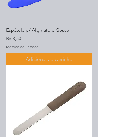
Espátula p/ Alginato e Gesso
Preço
R$ 3,50
Método de Entrega
Adicionar ao carrinho