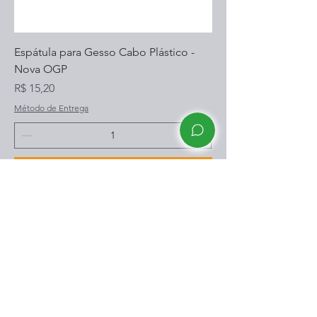
Espátula para Gesso Cabo Plástico -
Nova OGP
Preço
R$ 15,20
Método de Entrega
Adicionar ao carrinho
CONTATO
(91) 99265-5535
contato@dentalzahn.com.br