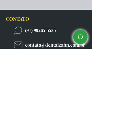
CONTATO
(91) 99265-5535
contato@dentalzahn.com.br
coworking_zahn
Coworking Zahn
HORÁRIO
Segunda a Sexta: 08h às 18h
Sabado: 09h às 13h
ENDEREÇO