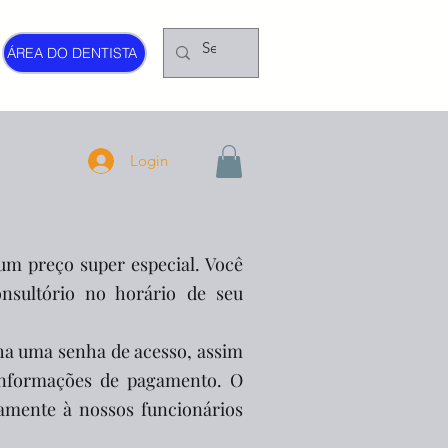
ÁREA DO DENTISTA
Login
 um preço su
per especial. Você
nsultório no horário de seu
lha uma senha de acesso, assim
informações de pagamento. O
tamente à nossos funcionários