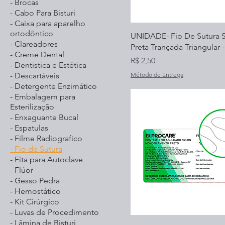
- Brocas
- Cabo Para Bisturi
- Caixa para aparelho
ortodôntico
UNIDADE- Fio De Sutura 
- Clareadores
Preta Trançada Triangular 
- Creme Dental
Preço
R$ 2,50
- Dentistica e Estética
- Descartáveis
Método de Entrega
- Detergente Enzimático
- Embalagem para
Esterilização
- Enxaguante Bucal
- Espatulas
- Filme Radiografico
- Fio de Sutura
- Fita para Autoclave
- Flúor
- Gesso Pedra
- Hemostático
- Kit Cirúrgico
- Luvas de Procedimento
- Lâmina de Bisturi