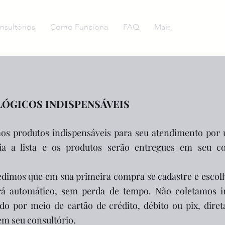
nsultórios
Como Funciona
FAQ
Mais
ÓGICOS INDISPENSÁVEIS
os produtos indispensáveis para seu atendimento por
ia a lista
e os produtos serão e
ntregues em seu co
pedimos que em sua primeira compra se ca
dastre e esco
erá automático, sem perda de tempo. Não coletamos 
do por meio de cartão de crédito, débito ou pix, dire
em seu consultório.