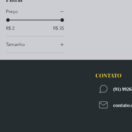
Preço
R$ 2
R$ 35
Tamanho
4.0
5.0
CONTATO
(91) 992
contato