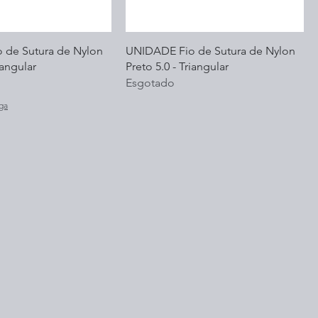
 de Sutura de Nylon
UNIDADE Fio de Sutura de Nylon
iangular
Preto 5.0 - Triangular
Esgotado
ga